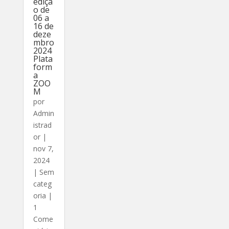
ediçã
o de
06 a
16 de
deze
mbro
2024
Plata
form
a
ZOO
M
por
Admin
istrad
or
|
nov 7,
2024
|
Sem
categ
oria
|
1
Come