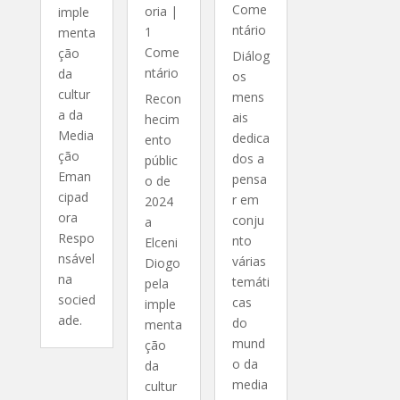
Come
oria
|
imple
ntário
1
menta
Come
ção
Diálog
ntário
da
os
cultur
mens
Recon
a da
ais
hecim
Media
dedica
ento
ção
dos a
públic
Eman
pensa
o de
cipad
r em
2024
ora
conju
a
Respo
nto
Elceni
nsável
várias
Diogo
na
temáti
pela
socied
cas
imple
ade.
do
menta
mund
ção
o da
da
media
cultur