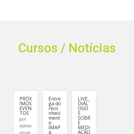
Cursos / Notícias
PRÓX
Entre
LIVE_
IMOS
ga do
DIÁL
EVEN
reco
OGO
TOS
nheci
S
ment
SOBR
por
o
E
Admin
IMAP
MEDI
à
AÇÃO
istrad