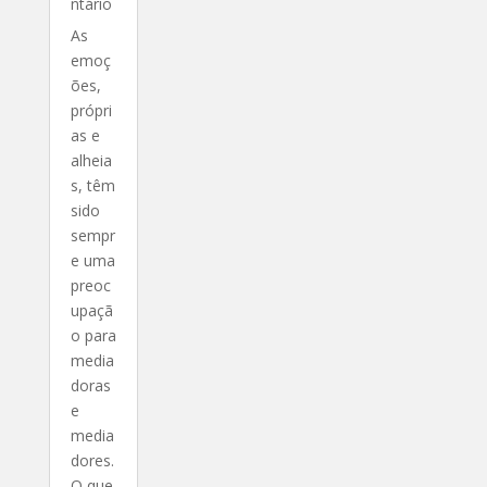
ntário
As
emoç
ões,
própri
as e
alheia
s, têm
sido
sempr
e uma
preoc
upaçã
o para
media
doras
e
media
dores.
O que