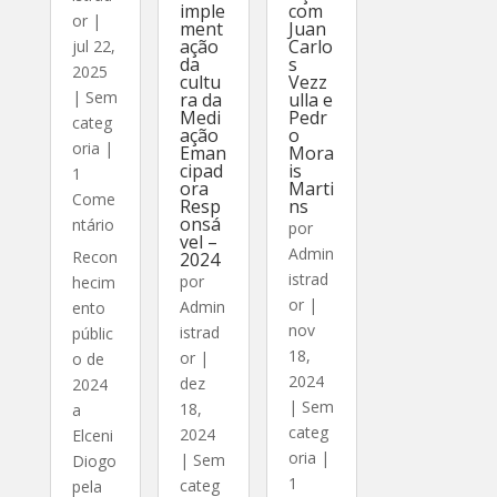
imple
com
or
|
ment
Juan
ação
Carlo
jul 22,
da
s
2025
cultu
Vezz
|
Sem
ra da
ulla e
Medi
Pedr
categ
ação
o
oria
|
Eman
Mora
cipad
is
1
ora
Marti
Come
Resp
ns
onsá
ntário
por
vel –
Admin
Recon
2024
istrad
por
hecim
or
|
Admin
ento
nov
istrad
públic
18,
or
|
o de
2024
dez
2024
|
Sem
18,
a
categ
2024
Elceni
oria
|
|
Sem
Diogo
1
categ
pela