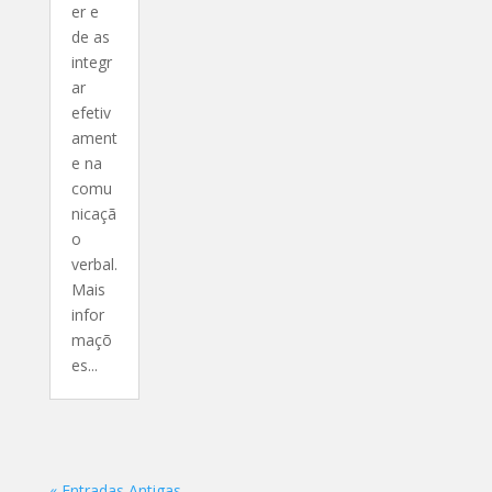
er e
de as
integr
ar
efetiv
ament
e na
comu
nicaçã
o
verbal.
Mais
infor
maçõ
es...
« Entradas Antigas