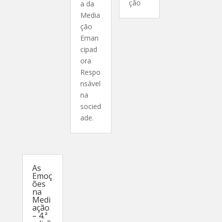
ção
a da
Media
ção
Eman
cipad
ora
Respo
nsável
na
socied
ade.
As
Emoç
ões
na
Medi
ação
– 4.ª