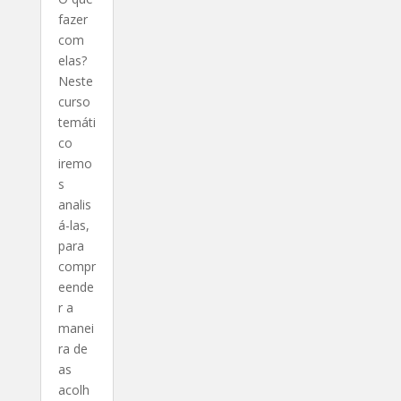
fazer
com
elas?
Neste
curso
temáti
co
iremo
s
analis
á-las,
para
compr
eende
r a
manei
ra de
as
acolh